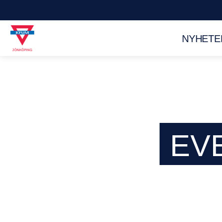
NYHETE
EV