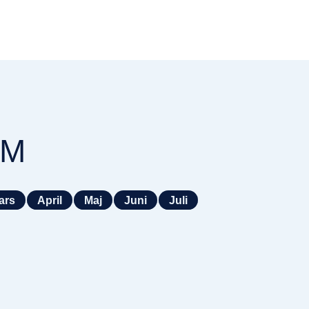
AM
ars
April
Maj
Juni
Juli