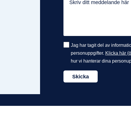
Jag har tagit del av informat
personuppgifter.
Klicka här (ö
hur vi hanterar dina personup
Skicka