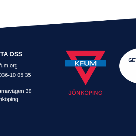
TA OSS
GE
fum.org
 036-10 05 35
rnavägen 38
nköping