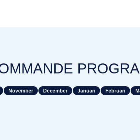
OMMANDE PROGR
November
December
Januari
Februari
M