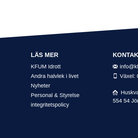
LÄS MER
KONTAK
KFUM Idrott
info@k
Andra halvlek i livet
Växel:
Nyheter
Huskva
Personal & Styrelse
554 54 Jö
integritetspolicy