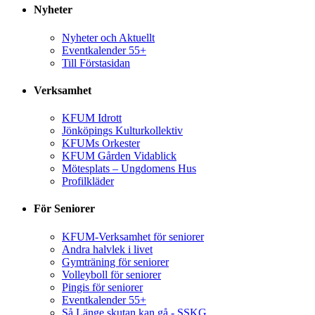
Nyheter
Nyheter och Aktuellt
Eventkalender 55+
Till Förstasidan
Verksamhet
KFUM Idrott
Jönköpings Kulturkollektiv
KFUMs Orkester
KFUM Gården Vidablick
Mötesplats – Ungdomens Hus
Profilkläder
För Seniorer
KFUM-Verksamhet för seniorer
Andra halvlek i livet
Gymträning för seniorer
Volleyboll för seniorer
Pingis för seniorer
Eventkalender 55+
Så Länge skutan kan gå - SSKG