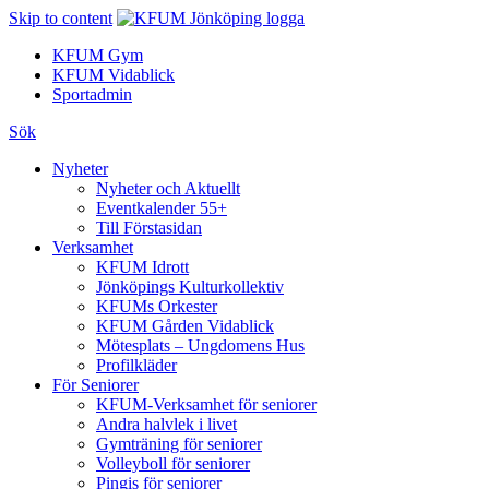
Skip to content
KFUM Gym
KFUM Vidablick
Sportadmin
Sök
Nyheter
Nyheter och Aktuellt
Eventkalender 55+
Till Förstasidan
Verksamhet
KFUM Idrott
Jönköpings Kulturkollektiv
KFUMs Orkester
KFUM Gården Vidablick
Mötesplats – Ungdomens Hus
Profilkläder
För Seniorer
KFUM-Verksamhet för seniorer
Andra halvlek i livet
Gymträning för seniorer
Volleyboll för seniorer
Pingis för seniorer