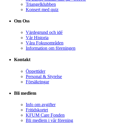
Triangelklubben
Konsert med quiz
Om Oss
Värdegrund och idé
Vår Historia
Våra Fokusområden
Information om föreningen
Kontakt
Öppettider
Personal & Styrelse
Försäkringar
Bli medlem
Info om avgifter
Fritidskortet
KFUM Care Fonden
Bli medlem i vår förening