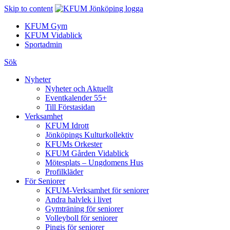
Skip to content
KFUM Gym
KFUM Vidablick
Sportadmin
Sök
Nyheter
Nyheter och Aktuellt
Eventkalender 55+
Till Förstasidan
Verksamhet
KFUM Idrott
Jönköpings Kulturkollektiv
KFUMs Orkester
KFUM Gården Vidablick
Mötesplats – Ungdomens Hus
Profilkläder
För Seniorer
KFUM-Verksamhet för seniorer
Andra halvlek i livet
Gymträning för seniorer
Volleyboll för seniorer
Pingis för seniorer