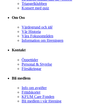
Triangelklubben
Konsert med quiz
Om Oss
Värdegrund och idé
Vår Historia
Våra Fokusområden
Information om föreningen
Kontakt
Öppettider
Personal & Styrelse
Försäkringar
Bli medlem
Info om avgifter
Fritidskortet
KFUM Care Fonden
Bli medlem i vår förening