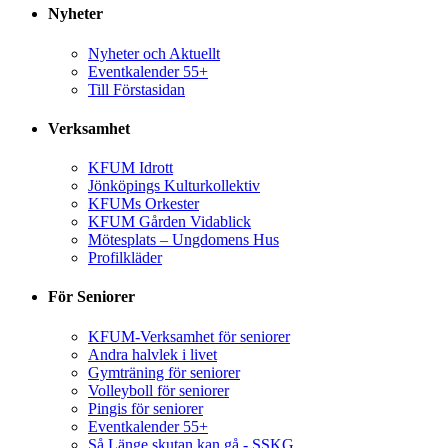
Nyheter
Nyheter och Aktuellt
Eventkalender 55+
Till Förstasidan
Verksamhet
KFUM Idrott
Jönköpings Kulturkollektiv
KFUMs Orkester
KFUM Gården Vidablick
Mötesplats – Ungdomens Hus
Profilkläder
För Seniorer
KFUM-Verksamhet för seniorer
Andra halvlek i livet
Gymträning för seniorer
Volleyboll för seniorer
Pingis för seniorer
Eventkalender 55+
Så Länge skutan kan gå - SSKG