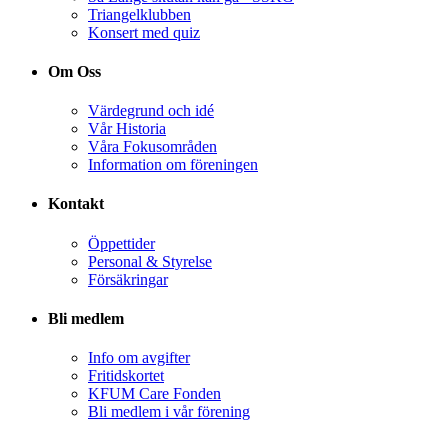
Triangelklubben
Konsert med quiz
Om Oss
Värdegrund och idé
Vår Historia
Våra Fokusområden
Information om föreningen
Kontakt
Öppettider
Personal & Styrelse
Försäkringar
Bli medlem
Info om avgifter
Fritidskortet
KFUM Care Fonden
Bli medlem i vår förening