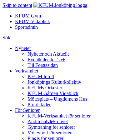
Skip to content
KFUM Gym
KFUM Vidablick
Sportadmin
Sök
Nyheter
Nyheter och Aktuellt
Eventkalender 55+
Till Förstasidan
Verksamhet
KFUM Idrott
Jönköpings Kulturkollektiv
KFUMs Orkester
KFUM Gården Vidablick
Mötesplats – Ungdomens Hus
Profilkläder
För Seniorer
KFUM-Verksamhet för seniorer
Andra halvlek i livet
Gymträning för seniorer
Volleyboll för seniorer
Pingis för seniorer