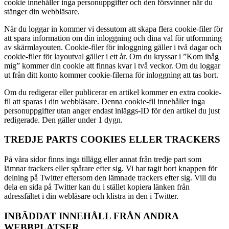
cookie innehåller inga personuppgifter och den försvinner när du
stänger din webbläsare.
När du loggar in kommer vi dessutom att skapa flera cookie-filer för
att spara information om din inloggning och dina val för utformning
av skärmlayouten. Cookie-filer för inloggning gäller i två dagar och
cookie-filer för layoutval gäller i ett år. Om du kryssar i ”Kom ihåg
mig” kommer din cookie att finnas kvar i två veckor. Om du loggar
ut från ditt konto kommer cookie-filerna för inloggning att tas bort.
Om du redigerar eller publicerar en artikel kommer en extra cookie-
fil att sparas i din webbläsare. Denna cookie-fil innehåller inga
personuppgifter utan anger endast inläggs-ID för den artikel du just
redigerade. Den gäller under 1 dygn.
TREDJE PARTS COOKIES ELLER TRACKERS
På våra sidor finns inga tillägg eller annat från tredje part som
lämnar trackers eller spårare efter sig. Vi har tagit bort knappen för
delning på Twitter eftersom den lämnade trackers efter sig. Vill du
dela en sida på Twitter kan du i stället kopiera länken från
adressfältet i din webläsare och klistra in den i Twitter.
INBÄDDAT INNEHÅLL FRÅN ANDRA
WEBBPLATSER