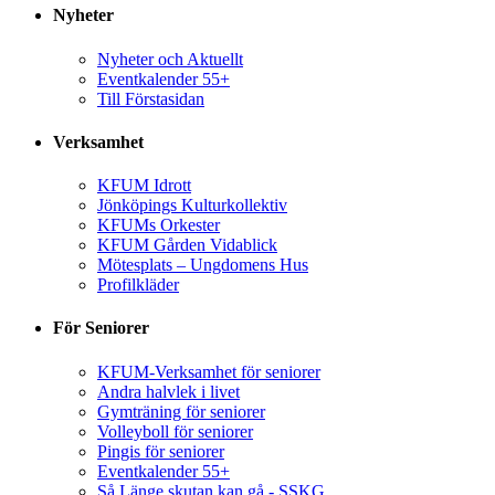
Nyheter
Nyheter och Aktuellt
Eventkalender 55+
Till Förstasidan
Verksamhet
KFUM Idrott
Jönköpings Kulturkollektiv
KFUMs Orkester
KFUM Gården Vidablick
Mötesplats – Ungdomens Hus
Profilkläder
För Seniorer
KFUM-Verksamhet för seniorer
Andra halvlek i livet
Gymträning för seniorer
Volleyboll för seniorer
Pingis för seniorer
Eventkalender 55+
Så Länge skutan kan gå - SSKG