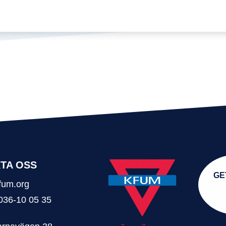
TA OSS
GE
fum.org
 036-10 05 35