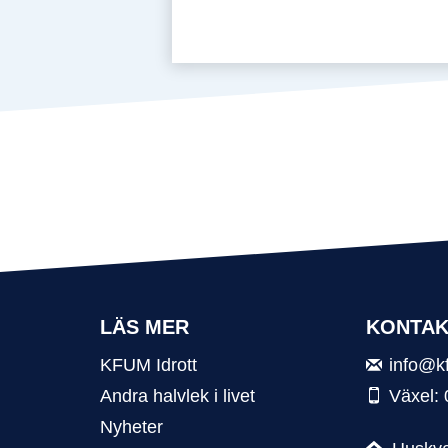
LÄS MER
KONTAK
KFUM Idrott
info@k
Andra halvlek i livet
Växel:
Nyheter