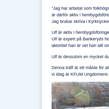
”Jag har arbetat som folkhögsk
är därför aktiv i hembygdsför
Jag brukar skriva i Kyrknycke
Ulf är aktiv i hembygdsföringe
Ulf är expert på Bankeryds h
aktoritet han är vet han allt o
Ulf är dessutom en mycket dukt
Denna träff är ett måste för a
vi idag är KFUM Ungdomens 