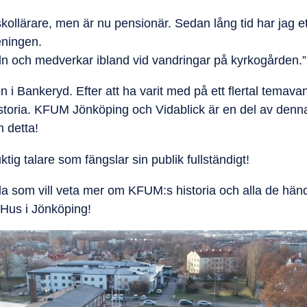
ollärare, men är nu pensionär. Sedan lång tid har jag ett
eningen.
ln och medverkar ibland vid vandringar på kyrkogården.”
n i Bankeryd. Efter att ha varit med på ett flertal temava
istoria. KFUM Jönköping och Vidablick är en del av denn
m detta!
ig talare som fängslar sin publik fullständigt!
lla som vill veta mer om KFUM:s historia och alla de händ
Hus i Jönköping!