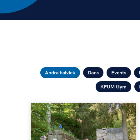
Kategorier
Andra halvlek
Dans
Events
KFUM Gym