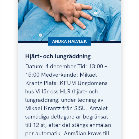
KATEGORI:
ANDRA HALVLEK
Hjärt- och lungräddning
Hjärt- och lungräddning
Datum: 4 december Tid: 13:00 –
15:00 Medverkande: Mikael
Krantz Plats: KFUM Ungdomens
hus Vi lär oss HLR (hjärt- och
lungräddning) under ledning av
Mikael Krantz från SISU. Antalet
samtidiga deltagare är begränsat
till 12 st, efter det stängs anmälan
per automatik. Anmälan krävs till