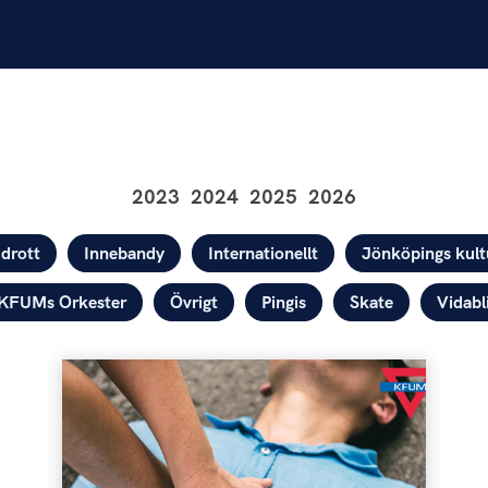
2023
2024
2025
2026
Idrott
Innebandy
Internationellt
Jönköpings kult
KFUMs Orkester
Övrigt
Pingis
Skate
Vidabl