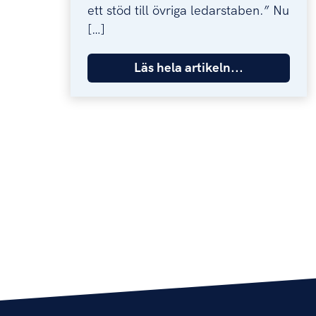
ett stöd till övriga ledarstaben.” Nu
[…]
Läs hela artikeln...
SIDNUMRERING