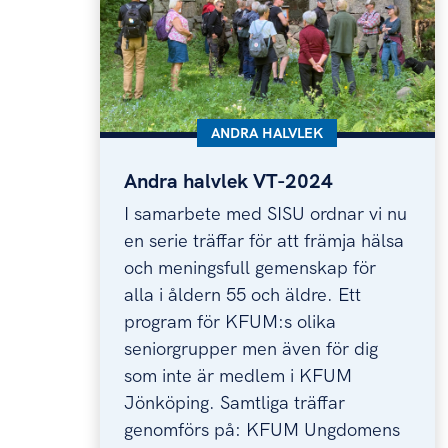
KATEGORI:
ANDRA HALVLEK
Andra halvlek VT-2024
Andra halvlek VT-2024
I samarbete med SISU ordnar vi nu
en serie träffar för att främja hälsa
och meningsfull gemenskap för
alla i åldern 55 och äldre. Ett
program för KFUM:s olika
seniorgrupper men även för dig
som inte är medlem i KFUM
Jönköping. Samtliga träffar
genomförs på: KFUM Ungdomens