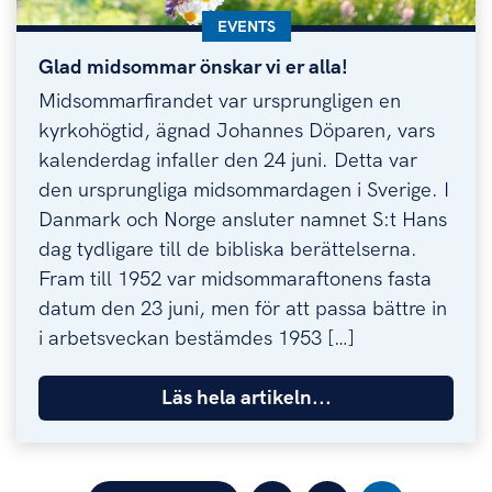
KATEGORI:
EVENTS
Glad midsommar önskar vi er alla!
Glad midsommar önskar vi er alla!
Midsommarfirandet var ursprungligen en
kyrkohögtid, ägnad Johannes Döparen, vars
kalenderdag infaller den 24 juni. Detta var
den ursprungliga midsommardagen i Sverige. I
Danmark och Norge ansluter namnet S:t Hans
dag tydligare till de bibliska berättelserna.
Fram till 1952 var midsommaraftonens fasta
datum den 23 juni, men för att passa bättre in
i arbetsveckan bestämdes 1953 […]
Läs hela artikeln...