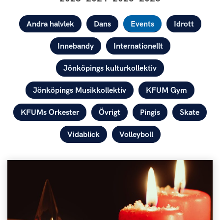
Kategorier
Andra halvlek
Dans
Events
Idrott
Innebandy
Internationellt
Jönköpings kulturkollektiv
Jönköpings Musikkollektiv
KFUM Gym
KFUMs Orkester
Övrigt
Pingis
Skate
Vidablick
Volleyboll