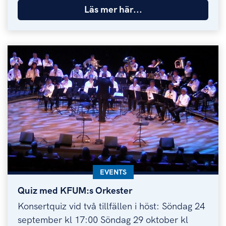
Läs mer här...
KATEGORI:
EVENTS
Quiz med KFUM:s Orkester
Quiz med KFUM:s Orkester
Konsertquiz vid två tillfällen i höst: Söndag 24
september kl 17:00 Söndag 29 oktober kl