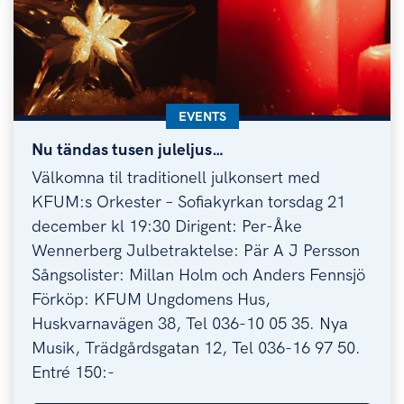
KATEGORI:
EVENTS
Nu tändas tusen juleljus…
Nu tändas tusen juleljus…
Välkomna til traditionell julkonsert med
KFUM:s Orkester – Sofiakyrkan torsdag 21
december kl 19:30 Dirigent: Per-Åke
Wennerberg Julbetraktelse: Pär A J Persson
Sångsolister: Millan Holm och Anders Fennsjö
Förköp: KFUM Ungdomens Hus,
Huskvarnavägen 38, Tel 036-10 05 35. Nya
Musik, Trädgårdsgatan 12, Tel 036-16 97 50.
Entré 150:-