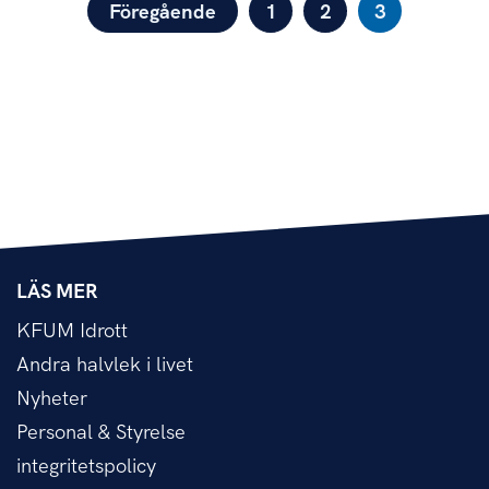
SIDNUMRERING FÖR INLÄGG
Föregående
1
2
3
LÄS MER
KFUM Idrott
Andra halvlek i livet
Nyheter
Personal & Styrelse
integritetspolicy